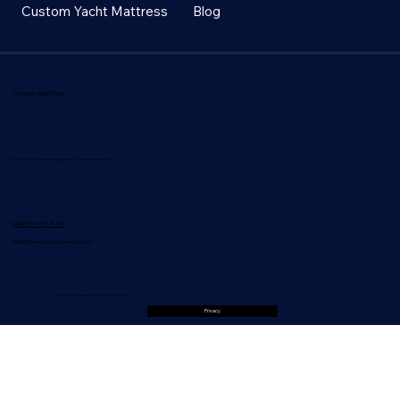
Custom Yacht Mattress
Blog
Freeman Yacht Sales
Professional, and individualized customer services.
Mike 916-792-8478
Mike@freemanmarineservices.com
2025 by Freeman Marine Yacht Sales
Privacy