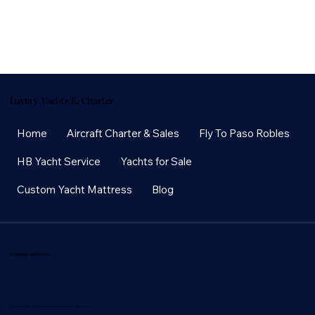
Luxury Yachts & Charter
Home
Aircraft Charter & Sales
Fly To Paso Robles
HB Yacht Service
Yachts for Sale
Custom Yacht Mattress
Blog
Freeman Yacht Sales
Professional, and individualized customer services.