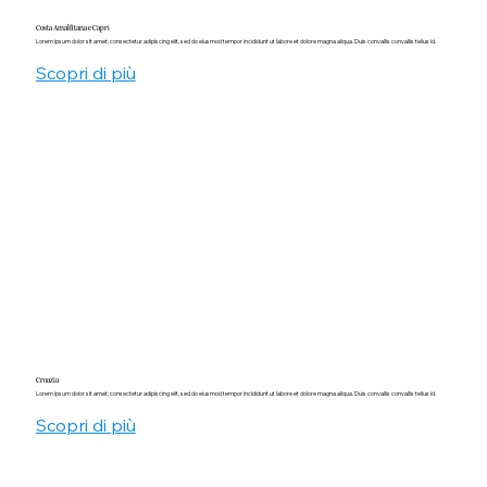
Costa Amalfitana e Capri
Lorem ipsum dolor sit amet, consectetur adipiscing elit, sed do eiusmod tempor incididunt ut labore et dolore magna aliqua. Duis convallis convallis tellus id.
Scopri di più
Croazia
Lorem ipsum dolor sit amet, consectetur adipiscing elit, sed do eiusmod tempor incididunt ut labore et dolore magna aliqua. Duis convallis convallis tellus id.
Scopri di più