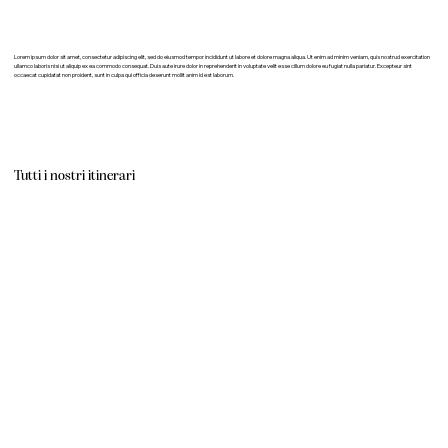
Lorem ipsum dolor sit amet, consectetur adipiscing elit, sed do eiusmod tempor incididunt ut labore et dolore magna aliqua. Ut enim ad minim veniam, quis nostrud exercitation
ullamco laboris nisi ut aliquip ex ea commodo consequat. Duis aute irure dolor in reprehenderit in voluptate velit esse cillum dolore eu fugiat nulla pariatur. Excepteur sint
occaecat cupidatat non proident, sunt in culpa qui officia deserunt mollit anim id est laborum.
Tutti i nostri itinerari