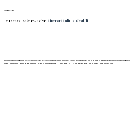
ITINERARI
Le nostre rotte esclusive,
itinerari indimenticabili
Lorem ipsum dolor sit amet, consectetur adipiscing elit, sed do eiusmod tempor incididunt ut labore et dolore magna aliqua. Ut enim ad minim veniam, quis nostrud exercitation
ullamco laboris nisi ut aliquip ex ea commodo consequat. Duis aute irure dolor in reprehenderit in voluptate velit esse cillum dolore eu fugiat nulla pariatur.